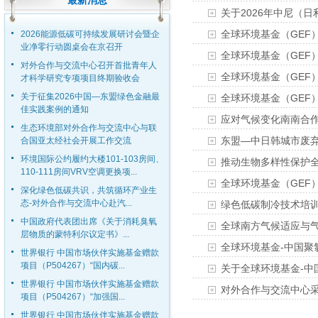
最新消息
关于2026年中尼（
全球环境基金（GEF
2026能源低碳可持续发展研讨会暨企
业净零行动圆桌会在京召开
全球环境基金（GEF
对外合作与交流中心召开首批青年人
全球环境基金（GEF
才科学研究专项项目终期验收会
关于征集2026中国—东盟绿色金融最
全球环境基金（GEF
佳实践案例的通知
应对气候变化南南合
生态环境部对外合作与交流中心与联
东盟—中日韩城市废
合国亚太经社会开展工作交流
环境国际公约履约大楼101-103房间、
推动生物多样性保护
110-111房间VRV空调更换项...
全球环境基金（GEF）
深化绿色低碳共识，共筑循环产业生
态-对外合作与交流中心赴汽...
绿色低碳制冷技术培
中国政府代表团出席《关于消耗臭氧
全球南方气候适应与
层物质的蒙特利尔议定书》...
全球环境基金-中国聚
世界银行 中国市场伙伴实施基金赠款
项目（P504267）“国内碳...
关于全球环境基金-中
世界银行 中国市场伙伴实施基金赠款
对外合作与交流中心采
项目（P504267）“加强国...
世界银行 中国市场伙伴实施基金赠款