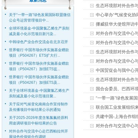
最新消息
生态环境部对外合作与
中心举办“气候变化协
关于“一带一路”绿色发展国际联盟微信
公众号运营管理项目中...
挪威驻华大使馆拜访
全球环境基金-中国聚氯乙烯生产汞削
对外合作与交流中心
减及最小化示范项目新污染...
中韩绿色产业合作交流会在北京召开
对外合作与交流中心
世界银行 中国市场伙伴实施基金赠款
生态环境部对外合作与
项目（P504267）ETS扩大行...
对外合作与交流中心
世界银行 中国市场伙伴实施基金赠款
项目（P504267）加强ETS监...
中国贸促会与我中心
世界银行 中国市场伙伴实施基金赠款
生态环境部对外合作与
项目（P504267）加强ETS及...
国合会委员、巴西环境
关于全球环境基金-中国聚氯乙烯生产
汞削减及最小化示范项目聚...
“一带一路”绿色发展国
关于应对气候变化南南合作宣传制作
联合国工业发展组织
及传播项目中标结果公示的通知
共建中国-上海合作
关于2025-2026年度含氢氯氟烃原料
用途调研项目中标结果的公告
对外合作与交流中心
对外合作与交流中心赴巴西帕拉州开
展绿色价值链合作调研