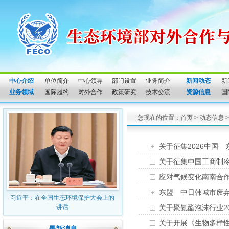
中心介绍
单位简介
中心领导
部门设置
业务简介
新闻动态
新
业务领域
国际履约
对外合作
政策研究
技术交流
资源信息
国
您现在的位置：
首页
>
动态信息
关于征集2026中国
关于征集中国工商制
应对气候变化南南合
东盟—中日韩城市废
习近平：在全国生态环境保护大会上的
讲话
关于聚氨酯泡沫行业2
关于开展《生物多样性