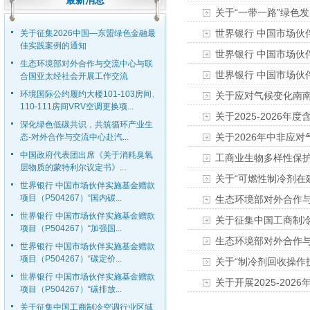
最新消息
关于“一带一路”绿色
世界银行 中国市场伙伴
关于征集2026中国—东盟绿色金融最
佳实践案例的通知
世界银行 中国市场伙伴
生态环境部对外合作与交流中心与联
世界银行 中国市场伙伴
合国亚太经社会开展工作交流
环境国际公约履约大楼101-103房间、
关于应对气候变化南
110-111房间VRV空调更换项...
关于2025-2026
深化绿色低碳共识，共筑循环产业生
关于2026年中非应对
态-对外合作与交流中心赴汽...
中国政府代表团出席《关于消耗臭氧
工商业生物多样性保护
层物质的蒙特利尔议定书》...
关于“可燃性制冷剂在
世界银行 中国市场伙伴实施基金赠款
项目（P504267）“国内碳...
生态环境部对外合作与
世界银行 中国市场伙伴实施基金赠款
关于征集中国工商制冷
项目（P504267）“加强国...
生态环境部对外合作与
世界银行 中国市场伙伴实施基金赠款
项目（P504267）“碳定价...
关于“制冷剂回收操作
世界银行 中国市场伙伴实施基金赠款
关于开展2025-2
项目（P504267）“碳排放...
关于征集中国工商制冷空调行业区域