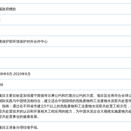
威政府赠款
年
境保护部环境保护对外合作中心
06年9月-2010年6月
06
项目主要目标是加强遵守斯德哥尔摩公约和巴塞尔公约的力度。项目旨在将符合全球
国际实践与中国情况相结合，建立适合中国国情的危险废物和工业废物水泥窑共处置
、指南；通过在不同省市建立5个以上的危险废物和工业废物水泥窑共处置工程示范，
窑共处置技术的认识和开展相关工程应用的能力，为中国水泥企业大规模实施废物共
窑共处置事业的健康发展。
项目正准备办理结项手续。