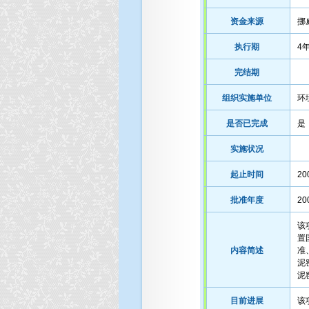
资金来源
挪
执行期
4
完结期
组织实施单位
环
是否已完成
是
实施状况
起止时间
20
批准年度
20
该
置
内容简述
准
泥
泥
目前进展
该