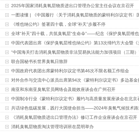
2025年国家消耗臭氧层物质进出口管理办公室主任会议在京召开
一图读懂 | 《中国履行〈关于消耗臭氧层物质的蒙特利尔议定书〉国家方
《维也纳公约》签署四十载，全球“补天”步履不停
全球“补天”四十载，共筑臭氧层“生命伞”——纪念《保护臭氧层维也纳
中国代表团出席《保护臭氧层维也纳公约》第13次缔约方大会暨《关
“中国海关打击消耗臭氧层物质非法贸易执法能力加强项目（三期）”和
联合国秘书长世界臭氧日致辞
中国政府代表团出席蒙特利尔议定书第46次不限名额工作组会
对外合作与交流中心派员出席第94次《蒙特利尔议定书》多边基金
南亚和东南亚臭氧官员网络会及能效座谈会在广州召开
中国制冷行业《蒙特利尔议定书》履约与高质量发展座谈会在北京
共话绿色低碳发展，践行大国使命担当——2024年臭氧气候技术
《消耗臭氧层物质进出口管理办法》修订工作企业座谈会在京召开
消耗臭氧层物质淘汰管理培训班在昆明举办