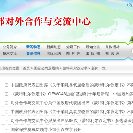
业务简介
新闻动态
新闻动态
党建工作
通知公告
采购招标
技术交流
资源信息
国际公约
图 片 库
出 版 物
视 频 库
您现在的位置：
首页
>
国际公约及履约
>
蒙特利尔议定书
>
新闻一览
中国政府代表团出席《关于消耗臭氧层物质的蒙特利尔议定书》不限成
《蒙特利尔议定书》OEWG48边会“基加利十年启新程：中国履约实
对外合作与交流中心为中国政府代表团出席《蒙特利尔议定书》第37
中国政府代表团出席《关于消耗臭氧层物质的蒙特利尔议定书》不限成
对外合作与交流中心派员出席第96次《蒙特利尔议定书》多边基金
国家保护臭氧层领导小组会议在京召开