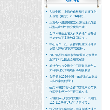
最新消息
共建中国—上海合作组织生态环保创
新基地（山东）2026年度工...
上海合作组织国家工业领域绿色低碳
转型与应对气候变化能力建...
全球环境基金“推动7项新持久性有机
污染物修正案批约及国家实...
中心合作一处、合作四处党支部开展
支部共建暨“赓续莫高精神...
2026能源低碳可持续发展研讨会暨企
业净零行动圆桌会在京召开
对外合作与交流中心召开首批青年人
才科学研究专项项目终期验收会
关于征集2026中国—东盟绿色金融最
佳实践案例的通知
生态环境部对外合作与交流中心与联
合国亚太经社会开展工作交流
环境国际公约履约大楼101-103房间、
110-111房间VRV空调更换项...
深化绿色低碳共识，共筑循环产业生