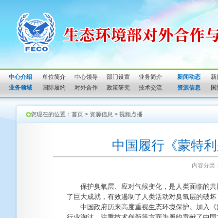
中心介绍
单位简介
中心领导
部门设置
业务简介
新闻动态
新
业务领域
国际履约
对外合作
政策研究
技术交流
资源信息
国
您现在的位置：
首页
>
资源信息
>
视频点播
中国履行《蒙特利
内容分类
保护臭氧层、应对气候变化，是人类面临的共同
了巨大成就，有效遏制了人类活动对臭氧层的破坏
中国政府历来高度重视生态环境保护。加入《蒙
行业淘汰，注重技术创新等方面为履约贡献了中国