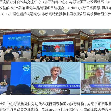
态环境部对外合作与交流中心（以下简称中心）与联合国工业发展组织（UN
效益的POPs和有毒化学品管理项目结项会。UNIDO执行干事冈瑟·贝
（C2C）理念创始人迈克尔·布朗嘉特教授和中国政府友谊奖获得者阿尔弗
士和中心彭政副处长分别代表项目国际和国内执行机构，介绍了项目取
评价了项目成果及其影响。贝格尔先生对C2C理念在中国的实践表示肯