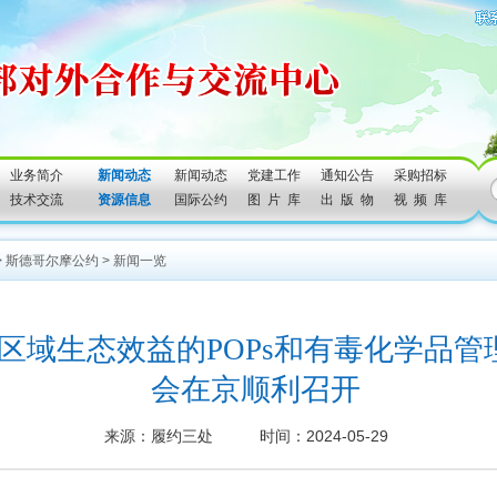
业务简介
新闻动态
新闻动态
党建工作
通知公告
采购招标
技术交流
资源信息
国际公约
图 片 库
出 版 物
视 频 库
>
斯德哥尔摩公约
>
新闻一览
于区域生态效益的POPs和有毒化学品
会在京顺利召开
来源：履约三处 时间：2024-05-29