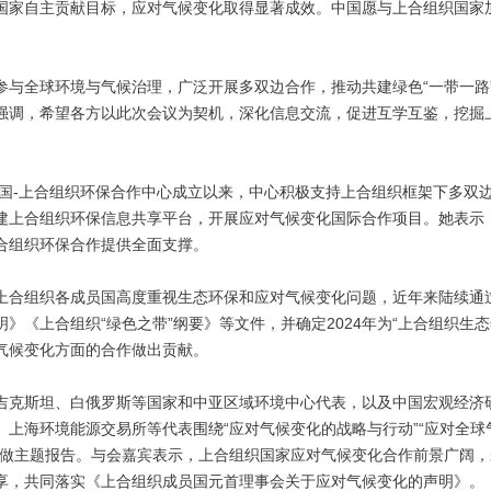
国家自主贡献目标，应对气候变化取得显著成效。中国愿与上合组织国家
全球环境与气候治理，广泛开展多双边合作，推动共建绿色“一带一路
强调，希望各方以此次会议为契机，深化信息交流，促进互学互鉴，挖掘
国-上合组织环保合作中心成立以来，中心积极支持上合组织框架下多双
建上合组织环保信息共享平台，开展应对气候变化国际合作项目。她表示
合组织环保合作提供全面支撑。
合组织各成员国高度重视生态环保和应对气候变化问题，近年来陆续通
》《上合组织“绿色之带”纲要》等文件，并确定2024年为“上合组织生
气候变化方面的合作做出贡献。
克斯坦、白俄罗斯等国家和中亚区域环境中心代表，以及中国宏观经济
上海环境能源交易所等代表围绕“应对气候变化的战略与行动”“应对全球
”做主题报告。与会嘉宾表示，上合组织国家应对气候变化合作前景广阔
享，共同落实《上合组织成员国元首理事会关于应对气候变化的声明》。