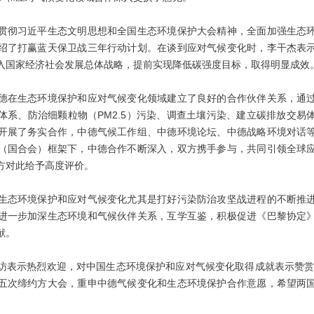
贯彻习近平生态文明思想和全国生态环境保护大会精神，全面加强生态
绍了打赢蓝天保卫战三年行动计划。在谈到应对气候变化时，李干杰表
入国家经济社会发展总体战略，提前实现降低碳强度目标，取得明显成效
德在生态环境保护和应对气候变化领域建立了良好的合作伙伴关系，通
体系、防治细颗粒物（PM2.5）污染、调查土壤污染、建立碳排放交易
开展了务实合作，中德气候工作组、中德环境论坛、中德战略环境对话
（国合会）框架下，中德合作不断深入，双方携手参与，共同引领全球
方对此给予高度评价。
生态环境保护和应对气候变化尤其是打好污染防治攻坚战进程的不断推
进一步加深生态环境和气候伙伴关系，互学互鉴，积极促进《巴黎协定
献。
访表示热烈欢迎，对中国生态环境保护和应对气候变化取得成就表示赞赏，
五次缔约方大会，重申中德气候变化和生态环境保护合作意愿，希望两