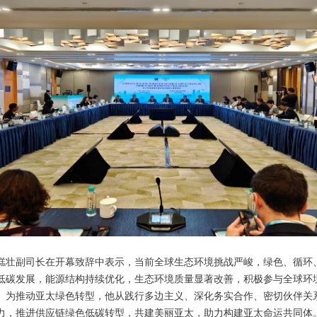
壮副司长在开幕致辞中表示，当前全球生态环境挑战严峻，绿色、循环
低碳发展，能源结构持续优化，生态环境质量显著改善，积极参与全球环
。为推动亚太绿色转型，他从践行多边主义、深化务实合作、密切伙伴关
力，推进供应链绿色低碳转型，共建美丽亚太，助力构建亚太命运共同体